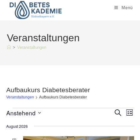
Zum
Menü
Inhalt
springen
Veranstaltungen
>
Veranstaltungen
Aufbaukurs Diabetesberater
Veranstaltungen
Aufbaukurs Diabetesberater
Veranstaltungen
Anstehend
V
V
S
L
u
e
i
e
c
D
s
August 2026
h
r
r
t
e
a
e
a
a
FR.