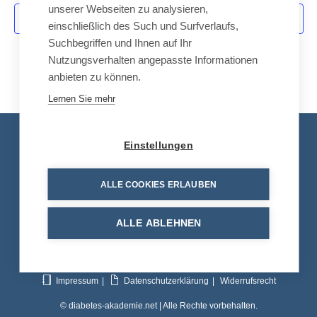
-
unserer Webseiten zu analysieren,
u
Kalender abonnieren
N
einschließlich des Such und Surfverlaufs,
n
a
Suchbegriffen und Ihnen auf Ihr
d
Nutzungsverhalten angepasste Informationen
v
A
anbieten zu können.
i
n
g
Lernen Sie mehr
a
s
t
i
Kontakt
Einstellungen
i
c
o
Tel.: +49 8663 30 90 713
h
n
ALLE COOKIES ERLAUBEN
t
E-Mail:
info@diabetes-akademie.net
e
ALLE ABLEHNEN
n
,
N
Impressum
Datenschutzerklärung
Widerrufsrecht
a
© diabetes-akademie.net | Alle Rechte vorbehalten.
v