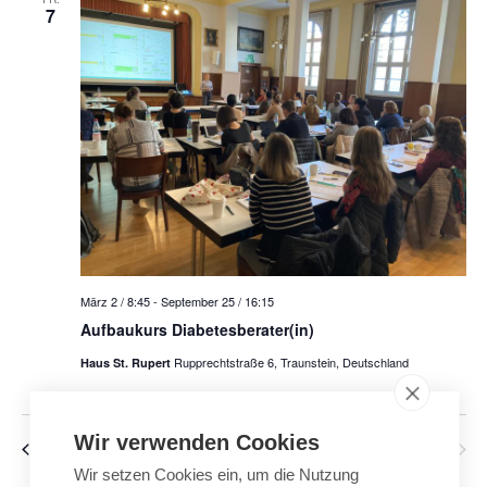
n
7
n
t
s
s
t
u
t
a
a
l
m
l
t
w
u
t
n
u
ä
g
n
A
h
g
n
e
März 2 / 8:45
-
September 25 / 16:15
s
l
n
Aufbaukurs Diabetesberater(in)
i
e
S
c
Rupprechtstraße 6, Traunstein, Deutschland
Haus St. Rupert
u
h
n
t
c
Wir verwenden Cookies
e
.
h
Veranstaltungen
Vorherige
Heute
Nächste
Veranstalt
n
Wir setzen Cookies ein, um die Nutzung
e