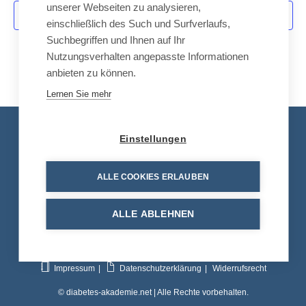
unserer Webseiten zu analysieren,
i
Kalender abonnieren
einschließlich des Such und Surfverlaufs,
g
Suchbegriffen und Ihnen auf Ihr
a
Nutzungsverhalten angepasste Informationen
t
anbieten zu können.
i
Lernen Sie mehr
o
n
Kontakt
Einstellungen
Tel.: +49 8663 30 90 713
ALLE COOKIES ERLAUBEN
E-Mail:
info@diabetes-akademie.net
ALLE ABLEHNEN
Impressum
Datenschutzerklärung
Widerrufsrecht
© diabetes-akademie.net | Alle Rechte vorbehalten.