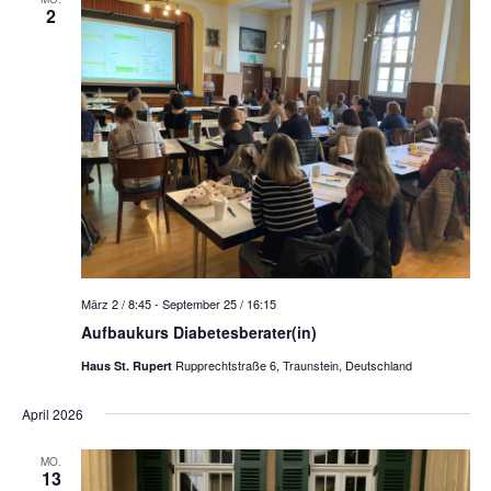
n
2
n
t
s
s
t
u
t
a
a
l
m
l
t
w
u
t
n
u
ä
g
n
A
h
g
n
e
März 2 / 8:45
-
September 25 / 16:15
s
l
n
Aufbaukurs Diabetesberater(in)
i
e
S
c
Rupprechtstraße 6, Traunstein, Deutschland
Haus St. Rupert
u
h
n
April 2026
t
c
e
.
h
MO.
n
13
e