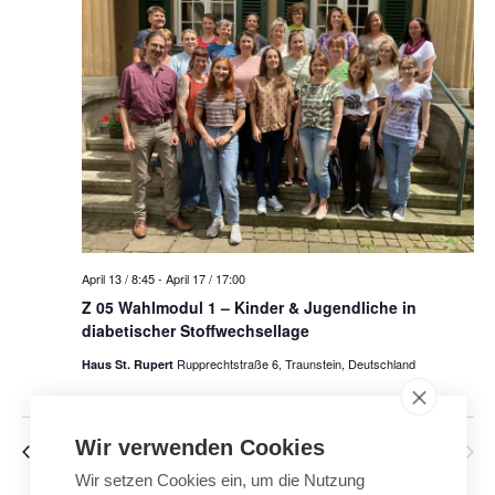
-
u
N
n
a
d
v
A
i
n
g
a
s
t
i
i
c
o
h
April 13 / 8:45
-
April 17 / 17:00
n
t
Z 05 Wahlmodul 1 – Kinder & Jugendliche in
diabetischer Stoffwechsellage
e
n
Rupprechtstraße 6, Traunstein, Deutschland
Haus St. Rupert
,
N
Wir verwenden Cookies
Veranstaltungen
Vorherige
Heute
Nächste
a
Veranstalt
Wir setzen Cookies ein, um die Nutzung
v