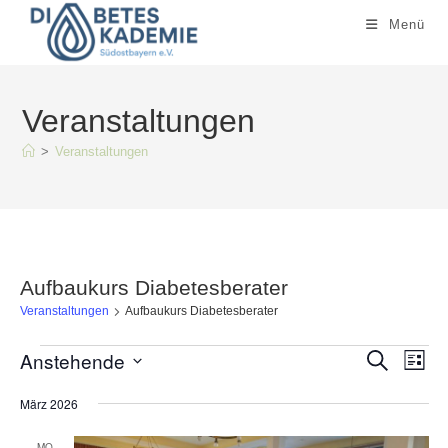
Zum
Menü
Inhalt
springen
Veranstaltungen
>
Veranstaltungen
Aufbaukurs Diabetesberater
Veranstaltungen
Aufbaukurs Diabetesberater
Veranstaltungen
Anstehende
V
V
S
L
u
e
i
e
c
D
s
März 2026
h
r
r
t
e
a
e
a
a
MO.