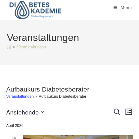
Zum
Menü
Inhalt
springen
Veranstaltungen
>
Veranstaltungen
Aufbaukurs Diabetesberater
Veranstaltungen
Aufbaukurs Diabetesberater
Veranstaltungen
Anstehende
V
V
S
L
u
e
i
e
c
D
s
April 2026
h
r
r
t
e
a
e
a
a
MI.