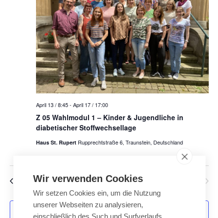
-
u
N
n
a
d
v
A
i
n
g
a
s
t
i
i
April 13 / 8:45
-
April 17 / 17:00
c
o
Z 05 Wahlmodul 1 – Kinder & Jugendliche in
h
n
diabetischer Stoffwechsellage
t
Rupprechtstraße 6, Traunstein, Deutschland
Haus St. Rupert
e
n
,
Wir verwenden Cookies
Veranstaltungen
Vorherige
Heute
Nächste
N
Veranstalt
Wir setzen Cookies ein, um die Nutzung
a
unserer Webseiten zu analysieren,
Kalender abonnieren
v
einschließlich des Such und Surfverlaufs,