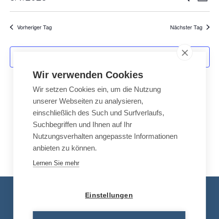
e
u
e
a
i
e
c
D
s
g
h
r
r
e
Vorheriger Tag
Nächster Tag
a
a
a
n
n
t
s
Kalender abonnieren
s
t
Wir verwenden Cookies
u
t
a
Wir setzen Cookies ein, um die Nutzung
a
l
m
unserer Webseiten zu analysieren,
l
t
einschließlich des Such und Surfverlaufs,
w
u
t
Suchbegriffen und Ihnen auf Ihr
n
u
Nutzungsverhalten angepasste Informationen
ä
g
n
anbieten zu können.
A
h
g
Lernen Sie mehr
n
e
s
l
n
i
Kontakt
Einstellungen
e
S
c
u
h
Tel.: +49 8663 30 90 713
n