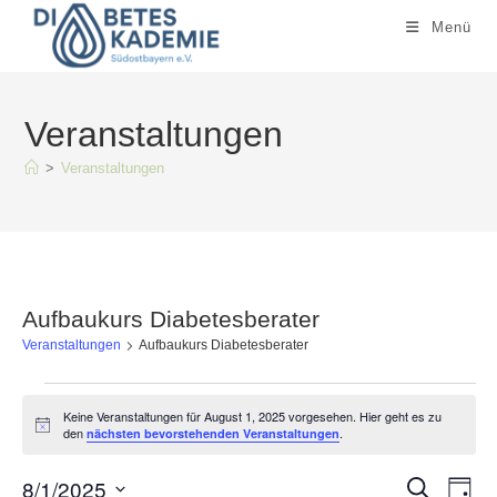
Zum
Menü
Inhalt
springen
Veranstaltungen
>
Veranstaltungen
Aufbaukurs Diabetesberater
Veranstaltungen
Aufbaukurs Diabetesberater
Veranstaltungen
für
Keine Veranstaltungen für August 1, 2025 vorgesehen. Hier geht es zu
H
den
.
nächsten bevorstehenden Veranstaltungen
August
i
1,
n
2025
w
8/1/2025
V
V
S
T