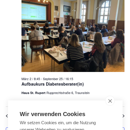
n
n
t
s
s
t
u
t
a
a
l
m
l
t
w
u
t
n
u
ä
g
n
A
h
g
n
März 2 / 8:45
-
September 25 / 16:15
e
s
l
Aufbaukurs Diabetesberater(in)
n
i
Rupprechtstraße 6, Traunstein
Haus St. Rupert
e
S
c
u
h
n
t
c
Wir verwenden Cookies
Vorheriger Tag
Nächster Tag
e
.
h
Wir setzen Cookies ein, um die Nutzung
n
e
unserer Webseiten zu analysieren,