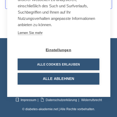
-
Kalender abonnieren
u
einschließlich des Such und Surfverlaufs,
N
Suchbegriffen und Ihnen auf Ihr
n
a
Nutzungsverhalten angepasste Informationen
d
v
anbieten zu können.
A
i
Lernen Sie mehr
n
g
a
s
Kontakt
t
i
Einstellungen
i
c
Tel.: +49 8663 30 90 713
o
h
ALLE COOKIES ERLAUBEN
n
E-Mail:
info@diabetes-akademie.net
t
e
ALLE ABLEHNEN
n
,
N
Impressum
Datenschutzerklärung
Widerrufsrecht
a
© diabetes-akademie.net | Alle Rechte vorbehalten.
v