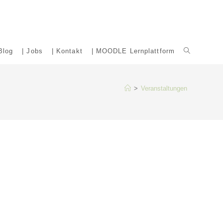
Blog
| Jobs
| Kontakt
| MOODLE Lernplattform
Website-
Suche
>
Veranstaltungen
umschalten