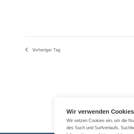
h
s
u
c
l
s
h
e
e
e
u
n
l
n
Vorheriger Tag
.
w
d
A
o
n
r
s
i
t
c
e
h
Wir verwenden Cookies
t
i
Wir setzen Cookies ein, um die Nu
e
des Such und Surfverlaufs, Suchbe
n
n