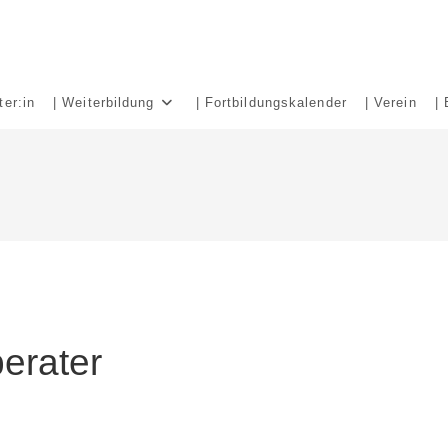
ter:in
| Weiterbildung
| Fortbildungskalender
| Verein
| 
erater