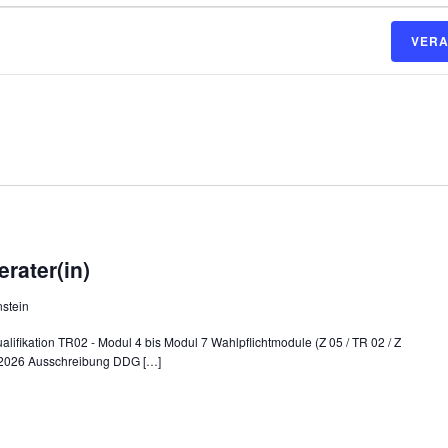
VERA
rater(in)
nstein
lifikation TR02 - Modul 4 bis Modul 7 Wahlpflichtmodule (Z 05 / TR 02 / Z
9.2026 Ausschreibung DDG […]