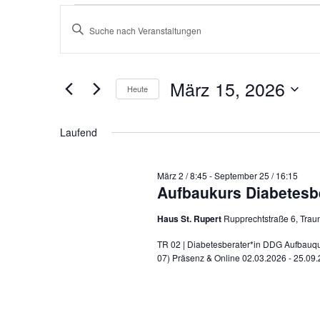
Veranstaltungen
V
für
B
e
März
15,
r
i
2026
a
März 15, 2026
t
Heute
n
s
D
t
Laufend
t
a
e
a
l
März 2 / 8:45
-
September 25 / 16:15
t
S
Aufbaukurs Diabetesbe
t
u
c
u
Haus St. Rupert
Rupprechtstraße 6, Trau
n
m
h
TR 02 | Diabetesberater*in DDG Aufbauqua
g
07) Präsenz & Online 02.03.2026 - 25.0
w
l
e
n
ä
ü
S