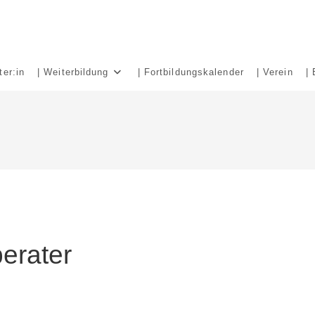
ter:in
| Weiterbildung
| Fortbildungskalender
| Verein
| 
erater