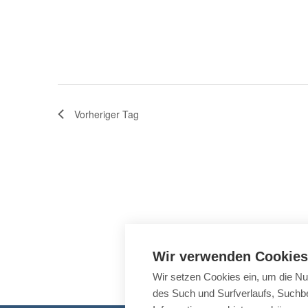
h
s
u
c
l
s
h
e
e
e
u
n
l
n
Vorheriger Tag
.
w
d
A
o
n
r
s
i
t
c
e
h
Wir verwenden Cookies
t
i
Wir setzen Cookies ein, um die Nu
e
des Such und Surfverlaufs, Suchbe
n
n