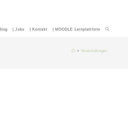
Blog
| Jobs
| Kontakt
| MOODLE Lernplattform
Website-
Suche
>
Veranstaltungen
umschalten