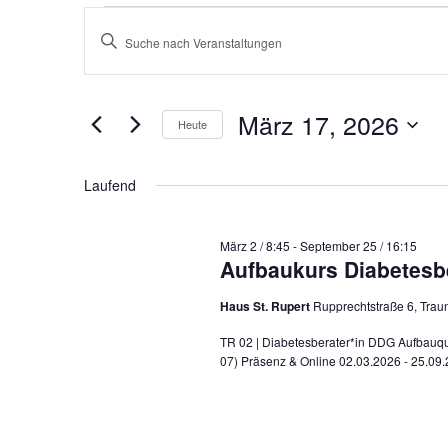
Veranstaltungen
V
für
B
e
März
17,
r
i
2026
a
März 17, 2026
t
Heute
n
s
D
t
Laufend
t
a
e
a
l
März 2 / 8:45
-
September 25 / 16:15
t
S
Aufbaukurs Diabetesbe
t
u
c
u
Haus St. Rupert
Rupprechtstraße 6, Trau
n
m
h
TR 02 | Diabetesberater*in DDG Aufbauqua
g
07) Präsenz & Online 02.03.2026 - 25.0
w
l
e
n
ä
ü
S