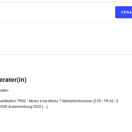
VERA
rater(in)
nstein
lifikation TR02 - Modul 4 bis Modul 7 Wahlpflichtmodule (Z 05 / TR 02 / Z
9.2026 Ausschreibung DDG […]