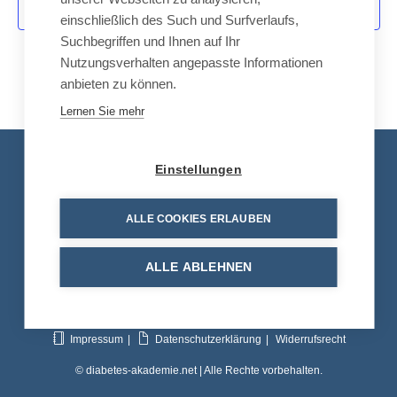
-
Kalender abonnieren
u
einschließlich des Such und Surfverlaufs,
N
Suchbegriffen und Ihnen auf Ihr
n
a
Nutzungsverhalten angepasste Informationen
d
v
anbieten zu können.
A
i
Lernen Sie mehr
n
g
a
s
Kontakt
t
i
Einstellungen
i
c
Tel.: +49 8663 30 90 713
o
h
ALLE COOKIES ERLAUBEN
n
E-Mail:
info@diabetes-akademie.net
t
e
ALLE ABLEHNEN
n
,
N
Impressum
Datenschutzerklärung
Widerrufsrecht
a
© diabetes-akademie.net | Alle Rechte vorbehalten.
v