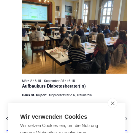
n
n
t
s
s
t
u
t
a
a
l
m
l
t
w
u
t
n
u
ä
g
n
A
h
g
n
März 2 / 8:45
-
September 25 / 16:15
e
s
l
Aufbaukurs Diabetesberater(in)
n
i
Rupprechtstraße 6, Traunstein
Haus St. Rupert
e
S
c
u
h
n
t
c
Wir verwenden Cookies
Vorheriger Tag
Nächster Tag
e
.
h
Wir setzen Cookies ein, um die Nutzung
n
e
unserer Webseiten zu analysieren,