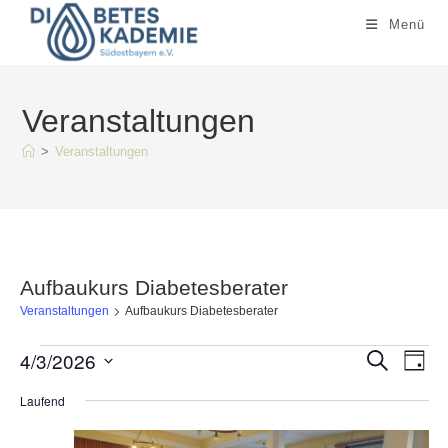
Zum
Menü
Inhalt
springen
Veranstaltungen
>
Veranstaltungen
Aufbaukurs Diabetesberater
Veranstaltungen
Aufbaukurs Diabetesberater
Veranstaltungen
4/3/2026
V
V
S
T
für
u
e
a
e
c
April
D
g
Laufend
h
r
3,
r
e
2026
a
a
a