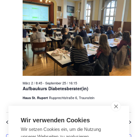
n
n
t
s
s
t
u
t
a
a
l
m
l
t
w
u
t
n
u
ä
g
n
A
h
g
n
März 2 / 8:45
-
September 25 / 16:15
e
s
l
Aufbaukurs Diabetesberater(in)
n
i
Rupprechtstraße 6, Traunstein
Haus St. Rupert
e
S
c
u
h
n
t
c
Wir verwenden Cookies
Vorheriger Tag
Nächster Tag
e
.
h
Wir setzen Cookies ein, um die Nutzung
n
e
unserer Webseiten zu analysieren,