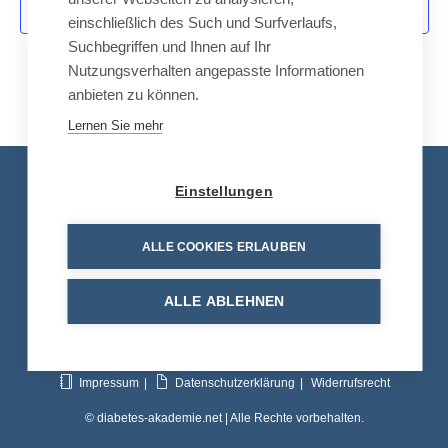
-
Kalender abonnieren
u
einschließlich des Such und Surfverlaufs,
N
Suchbegriffen und Ihnen auf Ihr
n
a
Nutzungsverhalten angepasste Informationen
d
v
anbieten zu können.
A
i
Lernen Sie mehr
n
g
a
s
Kontakt
t
i
Einstellungen
i
c
Tel.: +49 8663 30 90 713
o
h
ALLE COOKIES ERLAUBEN
n
E-Mail:
info@diabetes-akademie.net
t
e
ALLE ABLEHNEN
n
,
N
Impressum
Datenschutzerklärung
Widerrufsrecht
a
© diabetes-akademie.net | Alle Rechte vorbehalten.
v