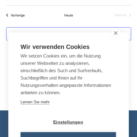
e
i
e
i
c
D
s
s
h
r
r
t
e
Veranstaltungen
Vorherige
Heute
Nächste
a
e
Veranstalt
a
a
n
n
t
s
Kalender abonnieren
s
t
u
Wir verwenden Cookies
t
a
a
l
Wir setzen Cookies ein, um die Nutzung
m
unserer Webseiten zu analysieren,
l
t
einschließlich des Such und Surfverlaufs,
w
u
t
Suchbegriffen und Ihnen auf Ihr
n
u
ä
Nutzungsverhalten angepasste Informationen
g
n
anbieten zu können.
A
h
g
n
Lernen Sie mehr
e
s
l
n
i
Kontakt
e
Einstellungen
S
c
u
h
Tel.: +49 8663 30 90 713
n