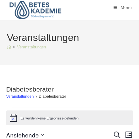
Zum
Menü
Inhalt
springen
Veranstaltungen
>
Veranstaltungen
Diabetesberater
Veranstaltungen
Diabetesberater
Veranstaltungen
Es wurden keine Ergebnisse gefunden.
H
i
n
Anstehende
V
V
w
S
L
e
u