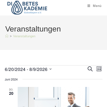
Zum
Menü
Inhalt
springen
Veranstaltungen
>
Veranstaltungen
Veranstaltungen
6/20/2024
 - 
8/9/2026
V
V
S
L
u
e
i
e
c
D
s
Juni 2024
h
r
r
t
e
a
e
a
a
DO.
n
20
n
t
s
s
t