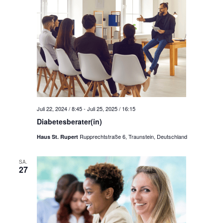
a
t
i
o
n
Juli 22, 2024 / 8:45
-
Juli 25, 2025 / 16:15
Diabetesberater(in)
Rupprechtstraße 6, Traunstein, Deutschland
Haus St. Rupert
SA.
27