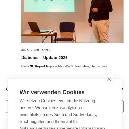
Juli 18 / 9:00
-
15:30
Diabetes – Update 2026
Rupprechtstraße 6, Traunstein, Deutschland
Haus St. Rupert
Veranstaltungen
Verans
Vorherige
Heute
Nächste
Wir verwenden Cookies
Wir setzen Cookies ein, um die Nutzung
Kalender abonnieren
unserer Webseiten zu analysieren,
einschließlich des Such und Surfverlaufs,
Suchbegriffen und Ihnen auf Ihr
Nutzungsverhalten angepasste Informationen