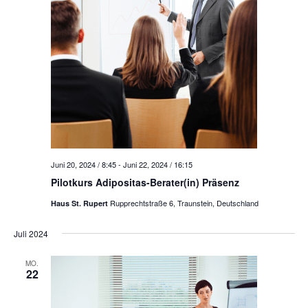
u
t
a
a
l
m
l
t
w
u
t
n
u
ä
g
n
A
h
g
n
e
s
l
n
i
Juni 20, 2024 / 8:45
-
Juni 22, 2024 / 16:15
e
S
c
Pilotkurs Adipositas-Berater(in) Präsenz
u
h
n
Rupprechtstraße 6, Traunstein, Deutschland
Haus St. Rupert
t
c
e
.
Juli 2024
h
n
e
MO.
-
22
u
N
n
a