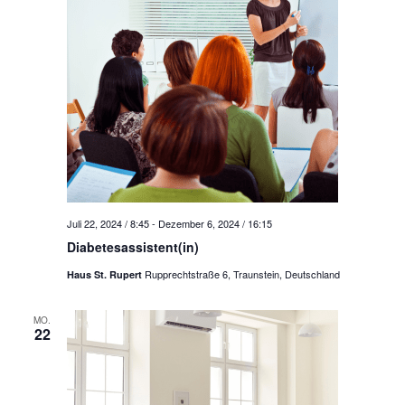
d
v
A
i
n
g
a
s
t
i
i
c
o
h
n
t
e
Juli 22, 2024 / 8:45
-
Dezember 6, 2024 / 16:15
n
Diabetesassistent(in)
,
Rupprechtstraße 6, Traunstein, Deutschland
Haus St. Rupert
N
a
MO.
22
v
i
g