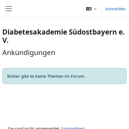
Zum Hauptinhalt
Anmelden
Website-Übersicht
Diabetesakademie Südostbayern e.
V.
Ankündigungen
Bisher gibt es keine Themen im Forum.
Sie sind nicht angemeldet. (
Anmelden
)