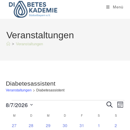
Zum
Menü
Inhalt
springen
Veranstaltungen
>
Veranstaltungen
Diabetesassistent
Veranstaltungen
Diabetesassistent
Veranstaltungen
8/7/2026
V
V
S
M
u
e
o
e
c
D
M
MONTAG
D
DIENSTAG
M
MITTWOCH
D
DONNERSTAG
F
FREITAG
S
SAMSTAG
S
n
SONN
K
h
r
r
a
e
a
0
0
0
0
0
0
0
27
28
29
30
31
1
2
a
t
a
a