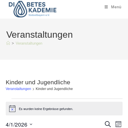
Zum
Menü
Inhalt
springen
Veranstaltungen
>
Veranstaltungen
Kinder und Jugendliche
Veranstaltungen
Kinder und Jugendliche
Veranstaltungen
Es wurden keine Ergebnisse gefunden.
H
i
n
4/1/2026
V
V
w
S
M
e
u