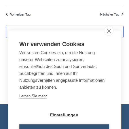
e
a
e
i
c
D
g
s
h
r
r
e
Vorheriger Tag
Nächster Tag
a
a
a
n
n
t
s
Kalender abonnieren
s
t
u
Wir verwenden Cookies
t
a
a
l
Wir setzen Cookies ein, um die Nutzung
m
unserer Webseiten zu analysieren,
l
t
einschließlich des Such und Surfverlaufs,
w
u
t
Suchbegriffen und Ihnen auf Ihr
n
u
ä
Nutzungsverhalten angepasste Informationen
g
n
anbieten zu können.
A
h
g
n
Lernen Sie mehr
e
s
l
n
i
Kontakt
e
Einstellungen
S
c
u
h
Tel.: +49 8663 30 90 713
n