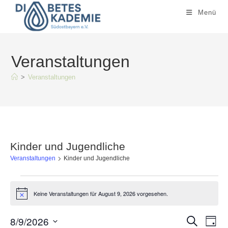
Zum
Menü
Inhalt
springen
Veranstaltungen
>
Veranstaltungen
Kinder und Jugendliche
Veranstaltungen
Kinder und Jugendliche
Veranstaltungen
für
Keine Veranstaltungen für August 9, 2026 vorgesehen.
H
August
i
9,
n
8/9/2026
V
2026
V
w
S
T
e
u